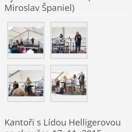
Miroslav Španiel)
Kantoři s Lídou Helligerovou