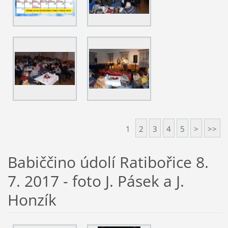
1
2
3
4
5
>
>>
Babiččino údolí Ratibořice 8.
7. 2017 - foto J. Pásek a J.
Honzík