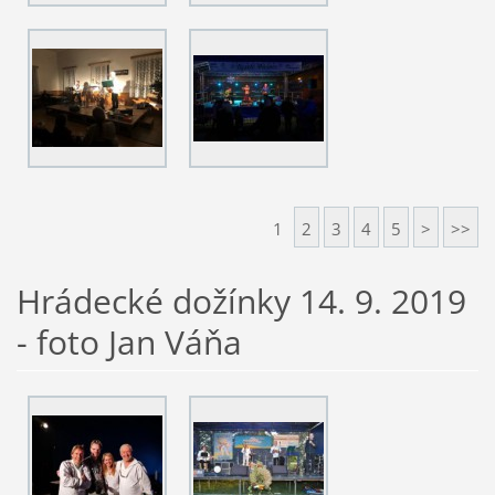
1
2
3
4
5
>
>>
Hrádecké dožínky 14. 9. 2019
- foto Jan Váňa