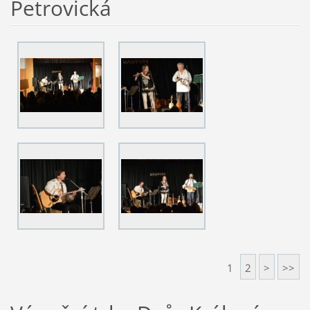
Petrovická
1
2
>
>>