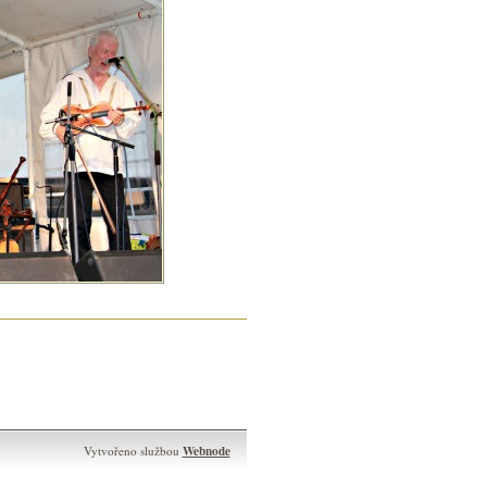
Webnode
Vytvořeno službou