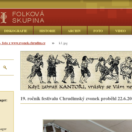
DISKOGRAFIE
HISTORIE
ARCHIV
FOTO
VIDEO
- foto z www.zvonek.chrudim.cz
k1.jpg
19. ročník festivalu Chrudimský zvonek proběhl 22.6.2
ager:
nager