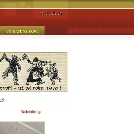
CO MÁTE NA SRDCI
019
Následující