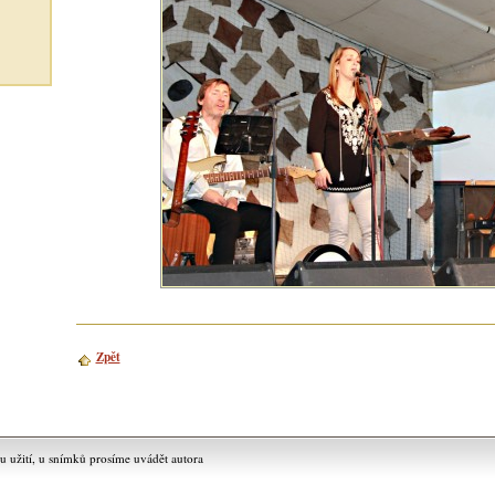
Zpět
užití, u snímků prosíme uvádět autora