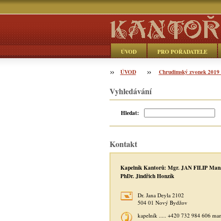
ÚVOD
PRO POŘADATELE
ÚVOD
Objednávka
Chrudimský zvonek 2019 
Vyhledávání
Hledat:
Kontakt
Kapelník Kantorů: Mgr. JAN FILIP Man
PhDr. Jindřich Honzík
Dr. Jana Deyla 2102
504 01 Nový Bydžov
kapelník ..... +420 732 984 606 ma