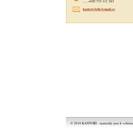
..... +420 733 111 363
kantori-
folk@ema
il.cz
© 2010 KANTOŘI - materiály jsou k volnému 