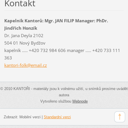
Kontakt
Kapelník Kantorů: Mgr. JAN FILIP Manager: PhDr.
Jindřich Honzík
Dr. Jana Deyla 2102
504 01 Nový Bydžov
kapelník ..... +420 732 984 606 manager ..... +420 733 111
363
kantori-
folk@ema
il.cz
© 2010 KANTOŘI - materiály jsou k volnému užití, u snímků prosíme uvádět
autora
Vytvořeno službou
Webnode
Zobrazit:
Mobilní verzi
|
Standardní verzi