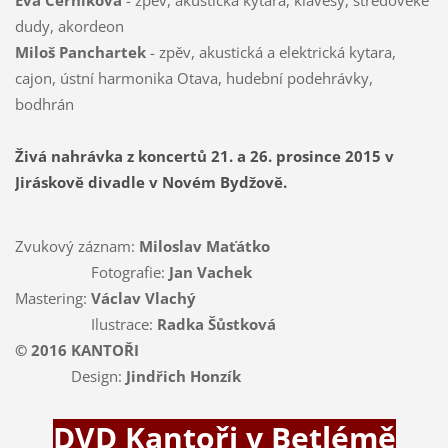
Eva Černíková
- zpěv, akustická kytara, klávesy, středověké
dudy, akordeon
Miloš Panchartek
- zpěv, akustická a elektrická kytara,
cajon, ústní harmonika Otava, hudební podehrávky,
bodhrán
Živá nahrávka z koncertů 21. a 26. prosince 2015 v
Jiráskově divadle v Novém Bydžově.
Zvukový záznam:
Miloslav Maťátko
Fotografie:
Jan Vachek
Mastering:
Václav Vlachý
Ilustrace:
Radka Šůstková
© 2016 KANTOŘI
Design:
Jindřich Honzík
DVD Kantoři v Betlémě