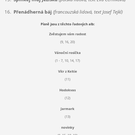
16.
Přenádherná báj
(francouzská lidová, text Josef Tejkl)
Písně jsou z těchto řadových alb:
Zvěstujem vám radost
(9, 16, 20)
Vánoční rosička
(1 - 7, 10, 14, 17)
Vítr z Keltie
(11)
Hodokvas
(12)
Jarmark
(13)
novinky