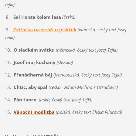
Tejkl)
8.
Šel Honza kolem lesa
(česká)
9.
Zvířátka na stráži u jesliček
(vlámská, český text Josef
Tejkl)
10.
O sladkém svátku
(německá, český text Josef Tejkl)
11.
Jozef muj kochany
(slezská)
12.
Přenádherná báj
(francouzská, český text Josef Tejkl)
13.
Chtíc, aby spal
(česká - Adam Michna z Otradovic)
14.
Pán tance
(irská, český text Josef Tejkl)
15.
Vánoční modlitba
(polská, český text Eliška Pilařová)