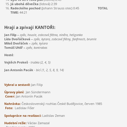
Já ubohá děvečka
(lidová) 2:39
Radeckého pochod
(Johann Strauss otec) 0:45
TOTAL
TIME:
44:21
Hrají a zpívají KANTOŘI:
Jan Filip –
zpěv, housle, zobcová flétna, niněra, heligonka
Lída Dvořáčková –
zpěv, kytara, zobcové flétny, fanfrnoch, brumle
Miloš Dvořáček –
zpěv, kytara
Tomáš Uhlíř –
zpěv, kontrabas
Hosté
:
Vojtěch Prokeš
-
trubka (2, 4, 5)
Jan Antonín Pacák
-
bicí (1, 2, 5, 8, 9, 14)
Vybral a sestavil:
Jan Filip
Úpravy písní:
Jan Sündermann
Cover:
Jan Antonín Pacák
Nahrávka:
Československý rozhlas České Budějovice, červen 1985
Foto:
Ladislav Fišer
Spolupráce na realizaci:
Ladislav Zeman
Hudební režie:
Václav Zamazal