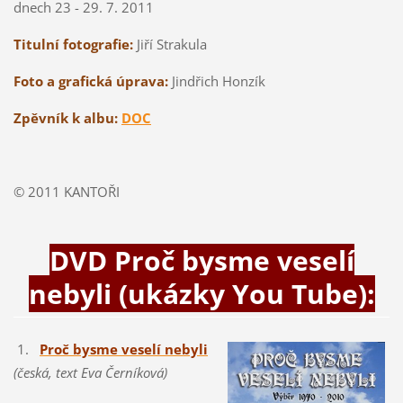
dnech 23 - 29. 7. 2011
Titulní fotografie:
Jiří Strakula
Foto a grafická úprava:
Jindřich Honzík
Zpěvník k albu:
DOC
© 2011 KANTOŘI
DVD Proč bysme veselí
nebyli (ukázky You Tube):
1.
Proč bysme veselí nebyli
(česká, text Eva Černíková)