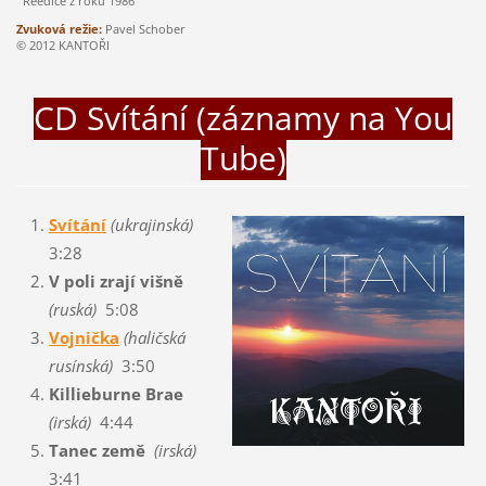
Reedice z roku 1986
Zvuková režie:
Pavel Schober
© 2012 KANTOŘI
CD Svítání (záznamy na You
Tube)
Svítání
(ukrajinská)
3:28
V poli zrají višně
(ruská)
5:08
Vojnička
(haličská
rusínská)
3:50
Killieburne Brae
(irská)
4:44
Tanec země
(irská)
3:41