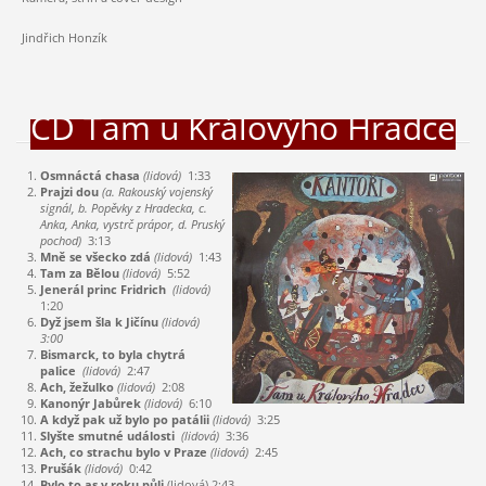
Jindřich Honzík
CD Tam u Královýho Hradce
Osmnáctá chasa
(lidová)
1:33
Prajzi dou
(a. Rakouský vojenský
signál, b. Popěvky z Hradecka, c.
Anka, Anka, vystrč prápor, d. Pruský
pochod)
3:13
Mně se všecko zdá
(lidová)
1:43
Tam za Bělou
(lidová)
5:52
Jenerál princ Fridrich
(lidová)
1:20
Dyž jsem šla k Jičínu
(lidová)
3:00
Bismarck, to byla chytrá
palice
(lidová)
2:47
Ach, žežulko
(lidová)
2:08
Kanonýr Jabůrek
(lidová)
6:10
A když pak už bylo po patálii
(lidová)
3:25
Slyšte smutné události
(lidová)
3:36
Ach, co strachu bylo v Praze
(lidová)
2:45
Prušák
(lidová)
0:42
Bylo to as v roku půli
(lidová) 2:43