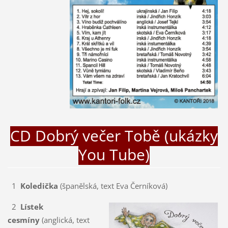
CD Dobrý večer Tobě (ukázky
You Tube)
1
Koledička
(španělská, text Eva Černíková)
2
Lístek
cesmíny
(anglická, text