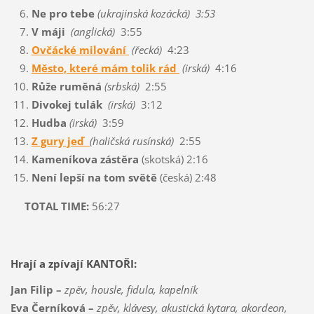
Ne pro tebe
(ukrajinská kozácká) 3:53
V máji
(anglická)
3:55
Ovčácké milování
(řecká)
4:23
Město, které mám tolik rád
(irská)
4:16
Růže ruměná
(srbská)
2:55
Divokej tulák
(irská)
3:12
Hudba
(irská)
3:59
Z gury jeď
(haličská rusínská)
2:55
Kameníkova zástěra
(skotská) 2:16
Není lepší na tom světě
(česká) 2:48
TOTAL TIME:
56:27
Hrají a zpívají KANTOŘI:
Jan Filip –
zpěv, housle, fidula, kapelník
Eva Černíková –
zpěv, klávesy, akustická kytara, akordeon,