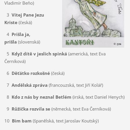
Vladimír Beňo)
3
Vítej Pane Jezu
Kriste
(česká)
4
Prišla ja,
prišla
(slovenská)
5
Když dítě v jeslích spinká
(americká, text Eva
Černíková)
6
Děťátko rozkošné
(česká)
7
Andělská zpráva
(francouzská, text Jiří Kolář)
8
Kdo z nás by neznal Betlém
(irská, text Daniel Henych)
9
Růžička rozvila se
(německá, text Eva Černíková)
10
Bim bam
(španělská, text Jaroslav Koutský)