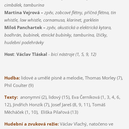
cimbálek, tamburína
Martina Vejrová –
zpěv, zobcové flétny, příčná flétna, tin
whistle, low whistle, cornamusa, klarinet, garklein
Miloš Panchartek –
zpěv, akustická a elektrická kytara,
bodhrán, bubínek, etnické bubínky, tamburína, lžičky,
hudební podehrávky
Host
:
Václav Tláskal
-
bicí nástroje (1, 5, 9, 12)
Hudba:
lidové a umělé písně a melodie, Thomas Morley (7),
Phil Coulter (9)
Texty:
anonymní (2), lidový (15), Eva Černíková (1, 3, 4, 6,
12), Jindřich Honzík (7), Josef Jareš (8, 9, 11), Tomáš
Měcháček (1, 10), Eliška Pilařová (13)
Hudební a zvuková režie:
Václav Vlachý, natočeno ve