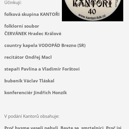
Účinkují:
folková skupina KANTOŘI
folklorní soubor
ČERVÁNEK Hradec Králové
country kapela VODOPÁD Brezno (SR)
recitátor Ondřej Macl
stepaři Pavlína a Vladimír Forštovi
bubeník Václav Tláskal
konferenciér Jindřich Honzík
V podání Kantorů obsahuje:
Proč bysme veselí nebyli, Bavte se, smrtelníci, Proč jsi