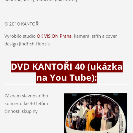
© 2010 KANTOŘI
Vyrobilo studio
OK VISION Praha
, kamera, střih a cover
design Jindřich Honzík
DVD KANTOŘI 40 (ukázka
na You Tube):
Záznam slavnostního
koncertu ke 40 letům
činnosti skupiny