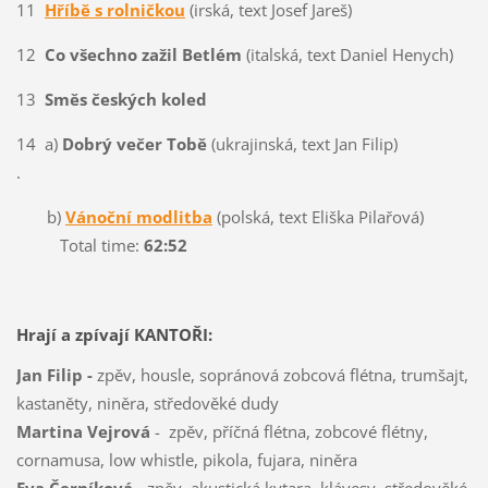
11
Hříbě s rolničkou
(irská, text Josef Jareš)
12
Co všechno zažil Betlém
(italská, text Daniel Henych)
13
Směs českých koled
14 a)
Dobrý večer Tobě
(ukrajinská, text Jan Filip)
.
b)
Vánoční modlitba
(polská, text Eliška Pilařová)
Total time:
62:52
Hrají a zpívají KANTOŘI:
Jan Filip -
zpěv, housle, sopránová zobcová flétna, trumšajt,
kastaněty, niněra, středověké dudy
Martina Vejrová
- zpěv, příčná flétna, zobcové flétny,
cornamusa, low whistle, pikola, fujara, niněra