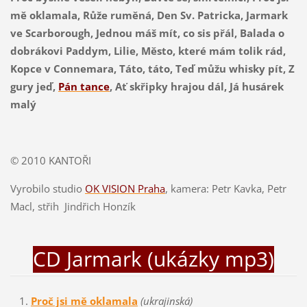
mě oklamala, Růže ruměná, Den Sv. Patricka, Jarmark
ve Scarborough, Jednou máš mít, co sis přál, Balada o
dobrákovi Paddym, Lilie, Město, které mám tolik rád,
Kopce v Connemara, Táto, táto, Teď můžu whisky pít, Z
gury jeď,
Pán tance
, Ať skřipky hrajou dál, Já husárek
malý
© 2010 KANTOŘI
Vyrobilo studio
OK VISION Praha
, kamera: Petr Kavka, Petr
Macl, střih Jindřich Honzík
CD Jarmark (ukázky mp3)
Proč jsi mě oklamala
(ukrajinská)