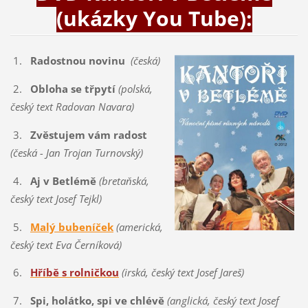
(ukázky You Tube):
1.
Radostnou novinu
(česká)
2.
Obloha se třpytí
(polská,
český text Radovan Navara)
3.
Zvěstujem vám radost
(česká - Jan Trojan Turnovský)
4.
Aj v Betlémě
(bretaňská,
český text Josef Tejkl)
5.
Malý bubeníček
(americká,
český text Eva Černíková)
6.
Hříbě s rolničkou
(irská, český text Josef Jareš)
7.
Spi, holátko, spi ve chlévě
(anglická, český text Josef