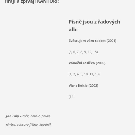
Hrají a zpívají KANTOŘI:
Písně jsou z řadových
alb:
Zvěstujem vám radost (2001)
(3, 6, 7, 8, 9, 12, 15)
Vánoční rosička (2005)
(1, 2, 4, 5, 10, 11, 13)
Vítr z Keltie (2002)
(14
Jan Filip –
zpěv, housle, fidula,
niněra, zobcová flétna, kapelník