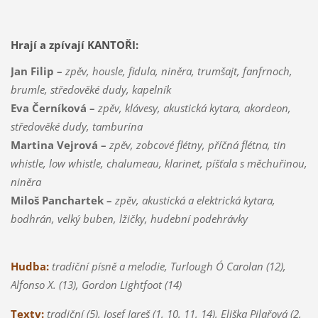
Hrají a zpívají KANTOŘI:
Jan Filip –
zpěv, housle, fidula, niněra, trumšajt, fanfrnoch,
brumle, středověké dudy, kapelník
Eva Černíková –
zpěv, klávesy, akustická kytara, akordeon,
středověké dudy, tamburína
Martina Vejrová –
zpěv, zobcové flétny, příčná flétna, tin
whistle, low whistle, chalumeau, klarinet, píšťala s měchuřinou,
niněra
Miloš Panchartek –
zpěv, akustická a elektrická kytara,
bodhrán, velký buben, lžičky, hudební podehrávky
Hudba:
tradiční písně a melodie, Turlough Ó Carolan (12),
Alfonso X. (13), Gordon Lightfoot (14)
Texty:
tradiční (5), Josef Jareš (1, 10, 11, 14), Eliška Pilařová (2,