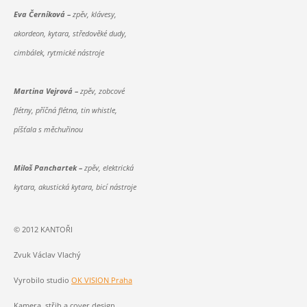
Eva Černíková –
zpěv, klávesy,
akordeon, kytara, středověké dudy,
cimbálek, rytmické nástroje
Martina Vejrová –
zpěv, zobcové
flétny, příčná flétna, tin whistle,
píšťala s měchuřinou
Miloš Panchartek –
zpěv, elektrická
kytara, akustická kytara, bicí nástroje
© 2012 KANTOŘI
Zvuk Václav Vlachý
Vyrobilo studio
OK VISION Praha
Kamera, střih a cover design