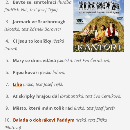
2.
Bavte se, smrtelníci
(hudba
Jindřich VIII., text Josef Tejkl)
3.
Jarmark ve Scarborough
(skotská, text Zdeněk Borovec)
4.
Čí jsou to koníčky
(česká
lidová)
5.
Mary se dnes vdává
(skotská, text Eva Černíková)
6.
Pijou kováři
(česká lidová)
7.
Lilie
(irská, text Josef Tejkl)
8.
Ať skřipky hrajou dál
(brabantská, text Eva Černíková)
9.
Město, které mám tolik rád
(irská, text Josef Jareš)
10.
Balada o dobrákovi Paddym
(irská, text Eliška
Pilařová)