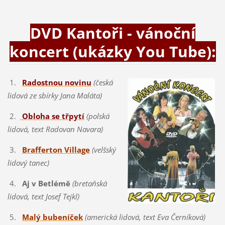
DVD Kantoři - vánoční
koncert (ukázky You Tube):
1.
Radostnou novinu
(česká
lidová ze sbírky Jana Maláta)
2.
Obloha se třpytí
(polská
lidová, text Radovan Navara)
3.
Brafferton Village
(velšský
lidový tanec)
4.
Aj v Betlémě
(bretaňská
lidová, text Josef Tejkl)
5.
Malý bubeníček
(americká lidová, text Eva Černíková)