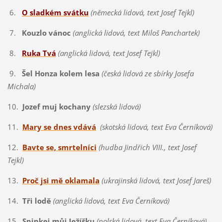
6.
O sladkém svátku
(německá lidová, text Josef Tejkl)
7.
Kouzlo vánoc
(anglická lidová, text Miloš Panchartek)
8.
Ruka Tvá
(anglická lidová, text Josef Tejkl)
9.
Šel Honza kolem lesa
(česká lidová ze sbírky Josefa
Michala)
10.
Jozef muj kochany
(slezská lidová)
11.
Mary se dnes vdává
(skotská lidová, text Eva Černíková)
12.
Bavte se, smrtelníci
(hudba Jindřich VIII., text Josef
Tejkl)
13.
Proč jsi mě oklamala
(ukrajinská lidová, text Josef Jareš)
14.
Tři lodě
(anglická lidová, text Eva Černíková)
15.
Spinkej můj Ježíšku
(polská lidová, text Eva Černíková)