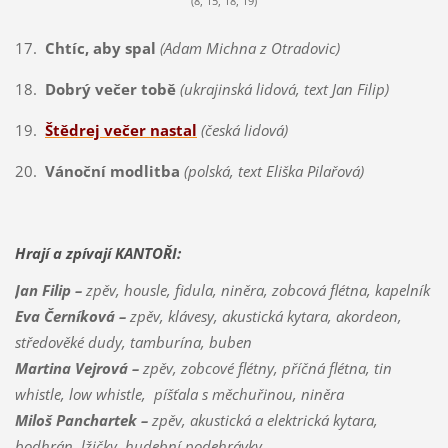
(8, 15, 18, 19)
17.
Chtíc, aby spal
(Adam Michna z Otradovic)
18.
Dobrý večer tobě
(ukrajinská lidová, text Jan Filip)
19.
Štědrej večer nastal
(česká lidová)
20.
Vánoční modlitba
(polská, text Eliška Pilařová)
Hrají a zpívají KANTOŘI:
Jan Filip –
zpěv, housle, fidula, niněra, zobcová flétna, kapelník
Eva Černíková –
zpěv, klávesy, akustická kytara, akordeon,
středověké dudy, tamburína, buben
Martina Vejrová –
zpěv, zobcové flétny, příčná flétna, tin
whistle, low whistle, píšťala s měchuřinou, niněra
Miloš Panchartek –
zpěv, akustická a elektrická kytara,
bodhrán, lžičky, hudební podehrávky