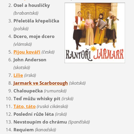
Osel a housličky
(brabantská)
Přeletěla křepelička
(polská)
Dcero, moje dcero
(vlámská)
Pijou kováři
(česká)
John Anderson
(skotská)
Lilie
(irská)
Jarmark ve Scarborough
(skotská)
Chaloupečka
(rumunská)
Teď můžu whisky pít
(irská)
Táto, táto
(ruská cikánská)
Poslední růže léta
(irská)
Nevstoupím do chrámu
(španělská)
Requiem
(kanadská)