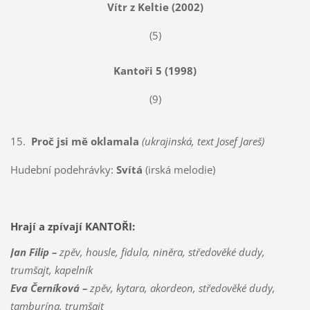
Vítr z Keltie (2002)
(5)
Kantoři 5 (1998)
(9)
15.
Proč jsi mě oklamala
(ukrajinská, text Josef Jareš)
Hudební podehrávky:
Svítá
(irská melodie)
Hrají a zpívají KANTOŘI:
Jan Filip –
zpěv, housle, fidula, niněra, středověké dudy,
trumšajt, kapelník
Eva Černíková –
zpěv, kytara, akordeon, středověké dudy,
tamburína, trumšajt