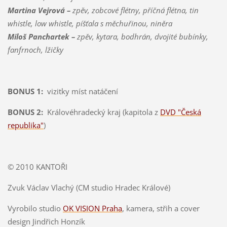
Martina Vejrová –
zpěv, zobcové flétny, příčná flétna, tin
whistle, low whistle, píšťala s měchuřinou, niněra
Miloš Panchartek –
zpěv, kytara, bodhrán, dvojité bubínky,
fanfrnoch, lžičky
BONUS 1:
vizitky míst natáčení
BONUS 2:
Královéhradecký kraj (kapitola z
DVD "Česká
republika"
)
© 2010 KANTOŘI
Zvuk Václav Vlachý (CM studio Hradec Králové)
Vyrobilo studio
OK VISION Praha
, kamera, střih a cover
design Jindřich Honzík