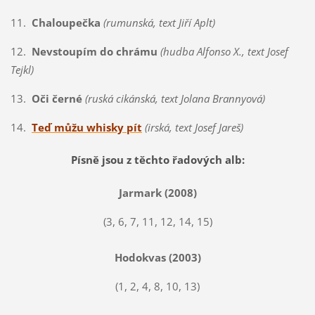
11.
Chaloupečka
(rumunská, text Jiří Aplt)
12.
Nevstoupím do chrámu
(hudba Alfonso X., text Josef
Tejkl)
13.
Oči černé
(ruská cikánská, text Jolana Brannyová)
14.
Teď můžu whisky pít
(irská, text Josef Jareš)
Písně jsou z těchto řadových alb:
Jarmark (2008)
(3, 6, 7, 11, 12, 14, 15)
Hodokvas (2003)
(1, 2, 4, 8, 10, 13)