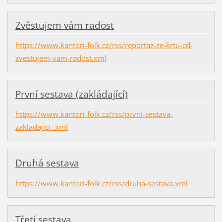
Zvěstujem vám radost
https://www.kantori-folk.cz/rss/reportaz-ze-krtu-cd-
zvestujem-vam-radost.xml
První sestava (zakládající)
https://www.kantori-folk.cz/rss/prvni-sestava-
zakladajici-.xml
Druhá sestava
https://www.kantori-folk.cz/rss/druha-sestava.xml
Třetí sestava