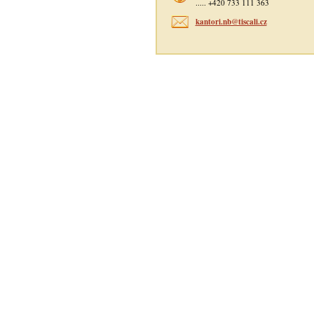
..... +420 733 111 363
kantori.nb@tiscali.cz