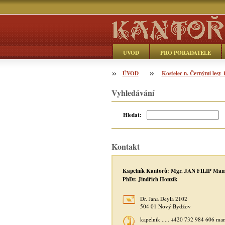
ÚVOD
PRO POŘADATELE
ÚVOD
Objednávka
Kostelec n. Černými lesy 
Vyhledávání
Hledat:
Kontakt
Kapelník Kantorů: Mgr. JAN FILIP Man
PhDr. Jindřich Honzík
Dr. Jana Deyla 2102
504 01 Nový Bydžov
kapelník ..... +420 732 984 606 ma