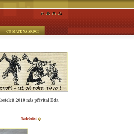
CO MÁTE NA SRDCI
telců 2010 nás přivítal Eda
Následující