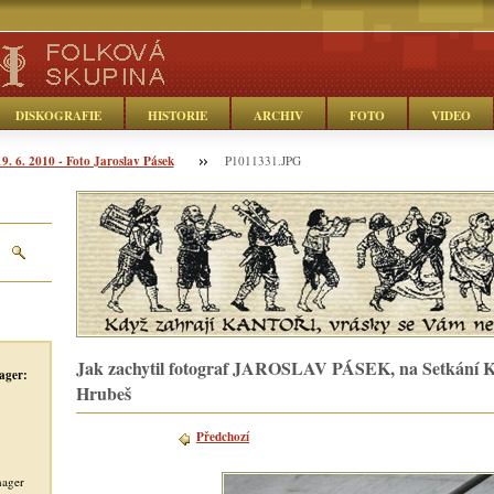
DISKOGRAFIE
HISTORIE
ARCHIV
FOTO
VIDEO
19. 6. 2010 - Foto Jaroslav Pásek
P1011331.JPG
Jak zachytil fotograf JAROSLAV PÁSEK, na Setkání Kos
ager:
Hrubeš
Předchozí
nager