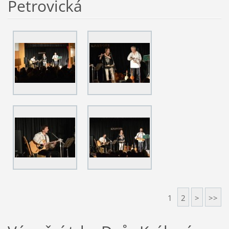
Petrovická
1
2
>
>>