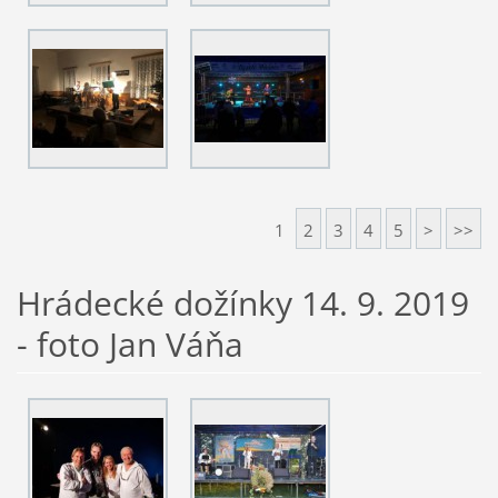
1
2
3
4
5
>
>>
Hrádecké dožínky 14. 9. 2019
- foto Jan Váňa