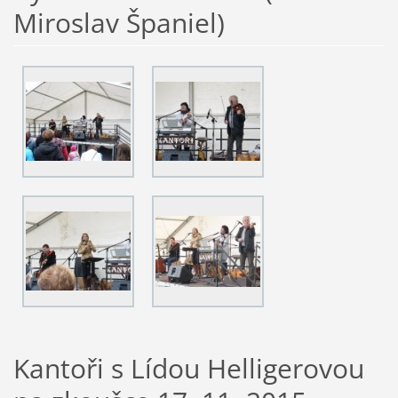
Miroslav Španiel)
Kantoři s Lídou Helligerovou