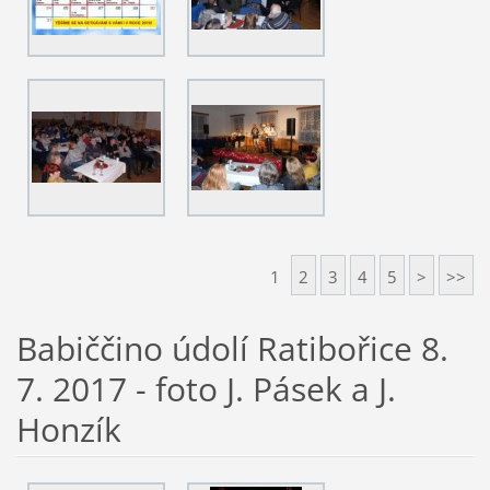
1
2
3
4
5
>
>>
Babiččino údolí Ratibořice 8.
7. 2017 - foto J. Pásek a J.
Honzík