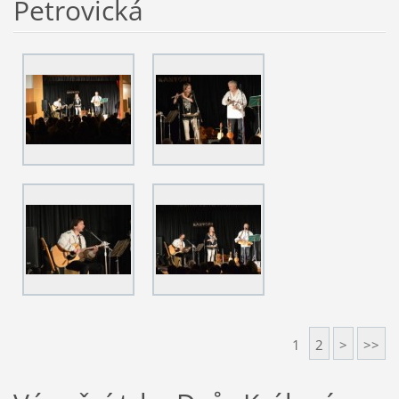
Petrovická
1
2
>
>>