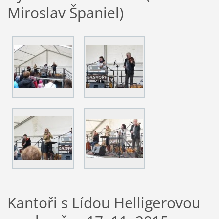
Miroslav Španiel)
Kantoři s Lídou Helligerovou