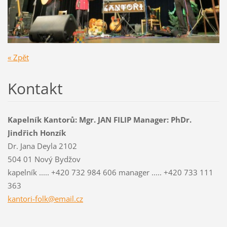
« Zpět
Kontakt
Kapelník Kantorů: Mgr. JAN FILIP Manager: PhDr.
Jindřich Honzík
Dr. Jana Deyla 2102
504 01 Nový Bydžov
kapelník ..... +420 732 984 606 manager ..... +420 733 111
363
kantori-
folk@ema
il.cz