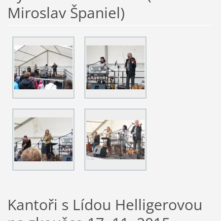
Miroslav Španiel)
Kantoři s Lídou Helligerovou