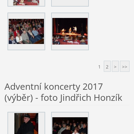
1
2
>
>>
Adventní koncerty 2017
(výběr) - foto Jindřich Honzík