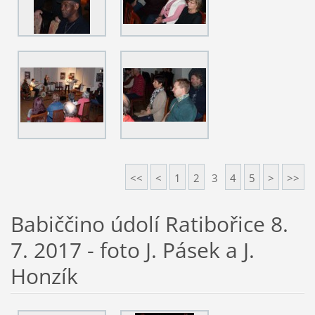
<<
<
1
2
3
4
5
>
>>
Babiččino údolí Ratibořice 8.
7. 2017 - foto J. Pásek a J.
Honzík