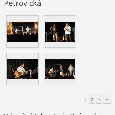
Petrovická
1
2
>
>>