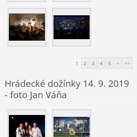
1
2
3
4
5
>
>>
Hrádecké dožínky 14. 9. 2019
- foto Jan Váňa