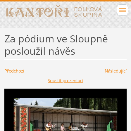
Za pódium ve Sloupně
posloužil návěs
Předchozí
Následující
Spustit prezentaci