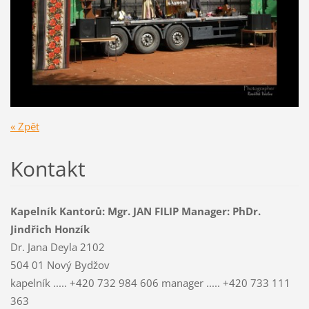
« Zpět
Kontakt
Kapelník Kantorů: Mgr. JAN FILIP Manager: PhDr.
Jindřich Honzík
Dr. Jana Deyla 2102
504 01 Nový Bydžov
kapelník ..... +420 732 984 606 manager ..... +420 733 111
363