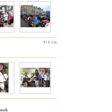
1
2
>
>>
|
onzík