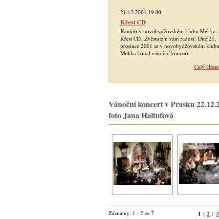
21.12.2001 19:00
Křest CD
Kantoři v novobydžovském klubu Mekka 
Křest CD „Zvěstujem vám radost“ Dne 21.
prosince 2001 se v novobydžovském klub
Mekka konal vánoční koncert...
Celý článe
Vánoční koncert v Prasku 22.12.2
foto Jana Haltufová
Záznamy: 1 - 2 ze 7
1
2
3
|
|