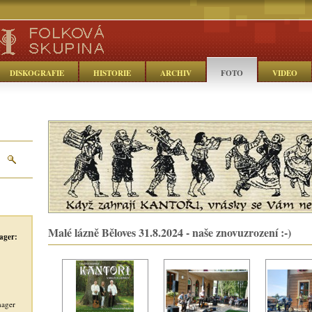
DISKOGRAFIE
HISTORIE
ARCHIV
FOTO
VIDEO
Malé lázně Běloves 31.8.2024 - naše znovuzrození :-)
ager:
nager