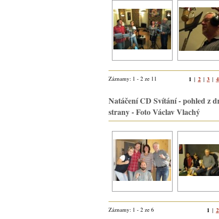
Záznamy: 1 - 2 ze 11
1
2
3
4
|
|
|
Natáčení CD Svítání - pohled z d
strany - Foto Václav Vlachý
Záznamy: 1 - 2 ze 6
1
2
|