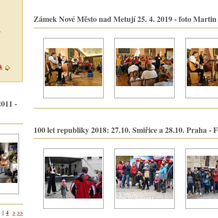
Zámek Nové Město nad Metují 25. 4. 2019 - foto Martin
–
u
k
011 -
100 let republiky 2018: 27.10. Smiřice a 28.10. Praha - 
4
>
>>
|