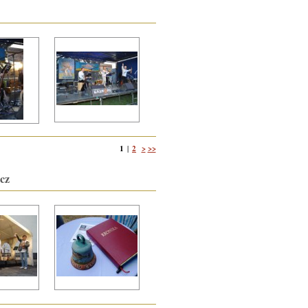
1
2
>
>>
|
cz