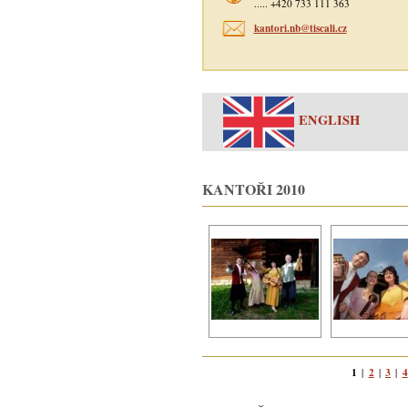
..... +420 733 111 363
kantori.nb@tiscali.cz
ENGLISH
KANTOŘI 2010
1
2
3
4
|
|
|