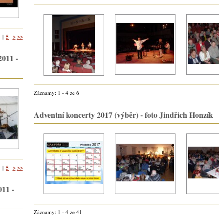
5
>
>>
|
2011 -
Záznamy: 1 - 4 ze 6
Adventní koncerty 2017 (výběr) - foto Jindřich Honzík
5
>
>>
|
011 -
Záznamy: 1 - 4 ze 41