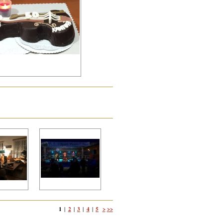
1
2
3
4
5
>
>>
|
|
|
|