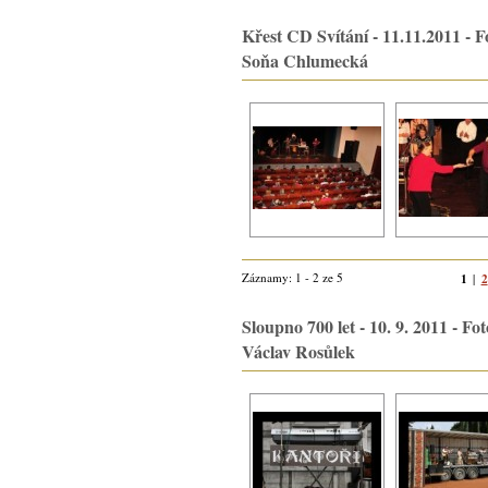
Křest CD Svítání - 11.11.2011 - F
Soňa Chlumecká
Záznamy: 1 - 2 ze 5
1
2
|
Sloupno 700 let - 10. 9. 2011 - Fot
Václav Rosůlek