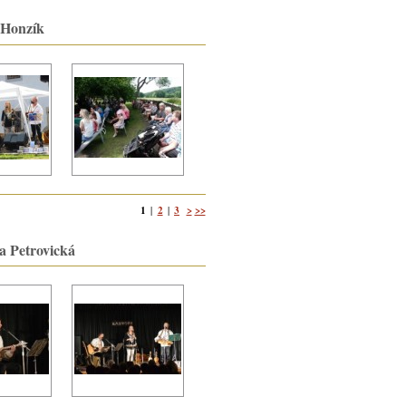
. Honzík
1
2
3
>
>>
|
|
ra Petrovická