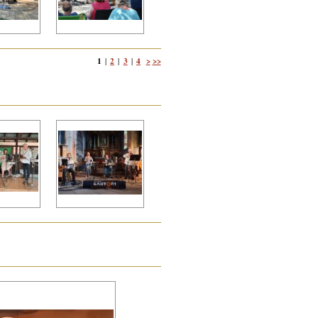
1
2
3
4
>
>>
|
|
|