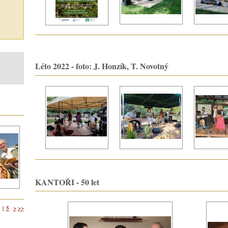
Léto 2022 - foto: J. Honzík, T. Novotný
KANTOŘI - 50 let
5
>
>>
|