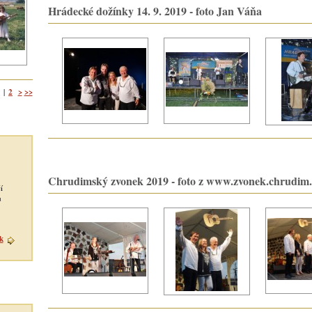
Hrádecké dožínky 14. 9. 2019 - foto Jan Váňa
2
>
>>
|
Chrudimský zvonek 2019 - foto z www.zvonek.chrudim.
í
u
k