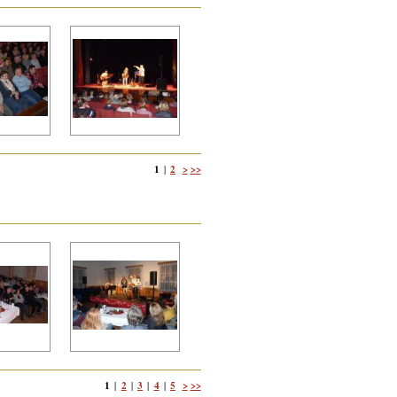
1
2
>
>>
|
1
2
3
4
5
>
>>
|
|
|
|