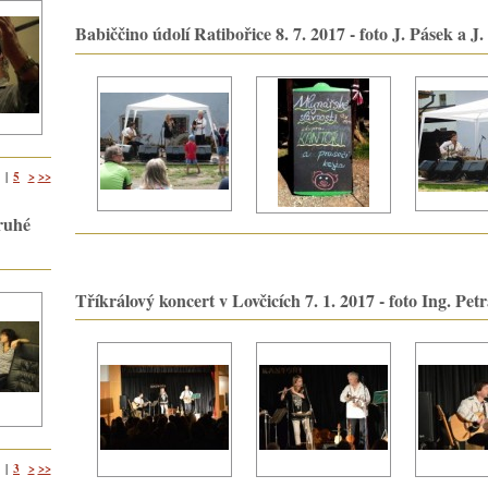
Babiččino údolí Ratibořice 8. 7. 2017 - foto J. Pásek a J
5
>
>>
|
ruhé
Tříkrálový koncert v Lovčicích 7. 1. 2017 - foto Ing. Pet
3
>
>>
|