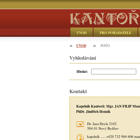
ÚVOD
PRO POŘADATELE
ÚVOD
Objednávka
FOTO
Vyhledávání
Hledat:
Kontakt
Kapelník Kantorů: Mgr. JAN FILIP Man
PhDr. Jindřich Honzík
Dr. Jana Deyla 2102
504 01 Nový Bydžov
kapelník ..... +420 732 984 606 ma