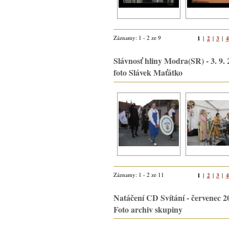
Záznamy: 1 - 2 ze 9
1
2
3
4
|
|
|
Slávnosť hliny Modra(SR) - 3. 9. 
foto Slávek Maťátko
Záznamy: 1 - 2 ze 11
1
2
3
4
|
|
|
Natáčení CD Svítání - červenec 2
Foto archiv skupiny