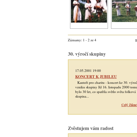
Záznamy: 1 - 2 ze 4
1
30. výročí skupiny
17.05.2001 19:00
KONCERT K JUBILEU
Kantoři pro charitu - koncert ke 30. výroč
vzniku skupiny Již 16. listopadu 2000 tom
bylo 30 let, co spatřila světlo světa folková
skupina...
Celý článe
Zvěstujem vám radost