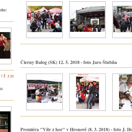
oto:
Čierny Balog (SK) 12. 5. 2018 - foto Jaro Štubňa
3
>
>>
|
o:
Premiéra "Vítr z hor" v Hronově (8. 3. 2018) - foto J. H