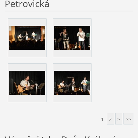
Petrovická
1
2
>
>>