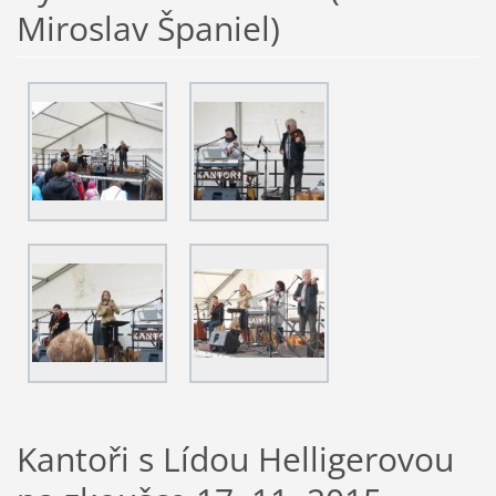
Miroslav Španiel)
Kantoři s Lídou Helligerovou