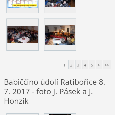
1
2
3
4
5
>
>>
Babiččino údolí Ratibořice 8.
7. 2017 - foto J. Pásek a J.
Honzík