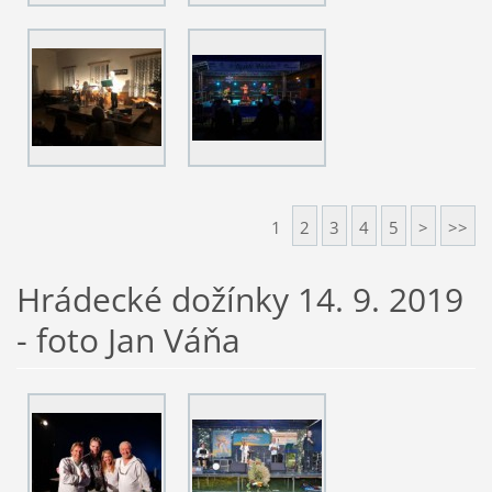
1
2
3
4
5
>
>>
Hrádecké dožínky 14. 9. 2019
- foto Jan Váňa