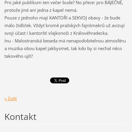
Pro jaké publikum ten večer bude? No přece: pro BÁJEČNÉ,
protože jiné ani jedna z kapel nemá.
Pouze z jednoho mají KANTOŘI a SEKVOJ obavy - že bude
málo židliček. Vždyť kromě pražských fajnšmekrů už avizují
svoji účast i kantorští vlajkonoši z Královéhradecka.
Inu - Malostranská beseda má nenapodobitelnou atmosféru
a muzika obou kapel jakbysmet, tak kdo by si nechal něco
takového ujít?
« Zpět
Kontakt