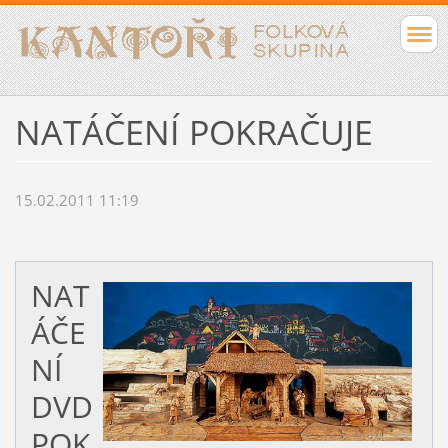
NATÁČENÍ POKRAČUJE
15.02.2011 11:19
NAT
ÁČE
NÍ
DVD
POK