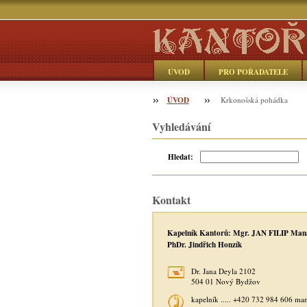
ÚVOD
PRO POŘADATELE
ÚVOD
Objednávka
Krkonošská pohádka
Vyhledávání
Hledat:
Kontakt
Kapelník Kantorů: Mgr. JAN FILIP Man
PhDr. Jindřich Honzík
Dr. Jana Deyla 2102
504 01 Nový Bydžov
kapelník ..... +420 732 984 606 ma