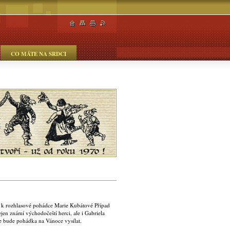
CO MÁTE NA SRDCI
u k rozhlasové pohádce Marie Kubátové Případ
en známí východočeští herci, ale i Gabriela
se bude pohádka na Vánoce vysílat.