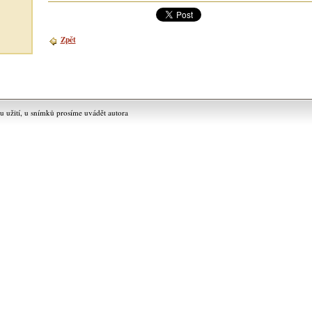
Zpět
užití, u snímků prosíme uvádět autora