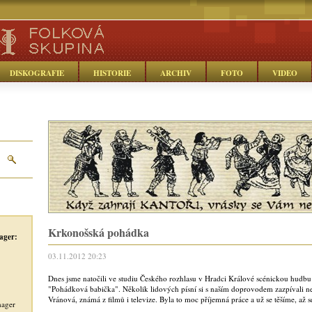
DISKOGRAFIE
HISTORIE
ARCHIV
FOTO
VIDEO
Krkonošská pohádka
ager:
03.11.2012 20:23
Dnes jsme natočili ve studiu Českého rozhlasu v Hradci Králové scénickou hudb
"Pohádková babička". Několik lidových písní si s naším doprovodem zazpívali nej
Vránová, známá z filmů i televize. Byla to moc příjemná práce a už se těšíme, až 
nager