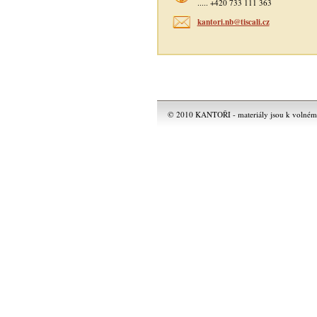
..... +420 733 111 363
kantori.nb@tiscali.cz
© 2010 KANTOŘI - materiály jsou k volnému 