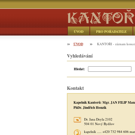
ÚVOD
PRO POŘADATELE
ÚVOD
Objednávka
KANTOŘI - záznam konce
Vyhledávání
Hledat:
Kontakt
Kapelník Kantorů: Mgr. JAN FILIP Man
PhDr. Jindřich Honzík
Dr. Jana Deyla 2102
504 01 Nový Bydžov
kapelník ..... +420 732 984 606 ma