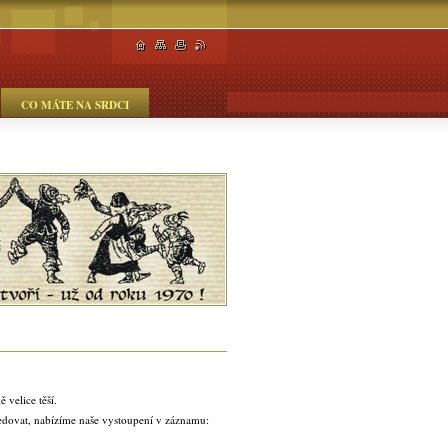
CO MÁTE NA SRDCI
velice těší.
ledovat, nabízíme naše vystoupení v záznamu: