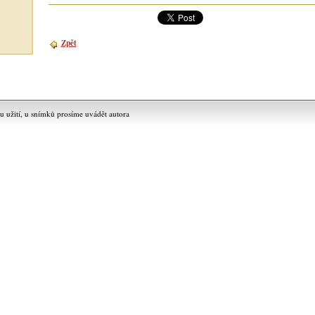
Zpět
užití, u snímků prosíme uvádět autora