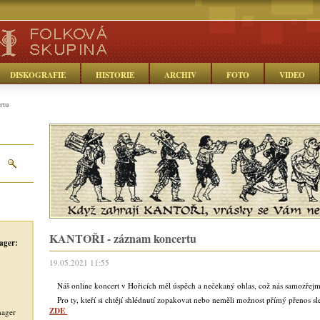
DISKOGRAFIE
HISTORIE
ARCHIV
FOTO
VIDEO
rtu
KANTOŘI - záznam koncertu
ager:
19.05.2021 11:55
Náš online koncert v Hořicích měl úspěch a nečekaný ohlas, což nás samozřejmě 
Pro ty, kteří si chtějí shlédnutí zopakovat nebo neměli možnost přímý přenos s
ZDE
nager