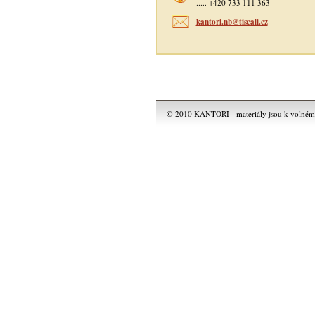
..... +420 733 111 363
kantori.nb@tiscali.cz
© 2010 KANTOŘI - materiály jsou k volnému 