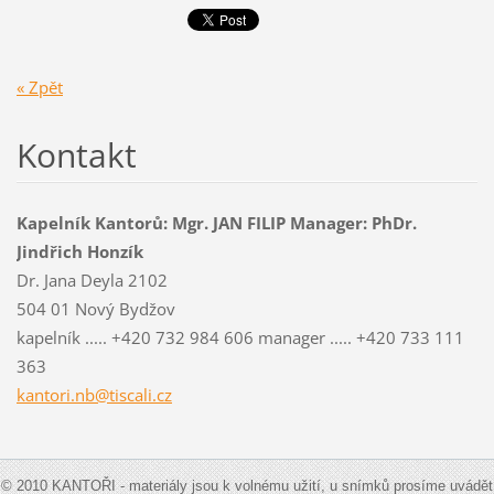
« Zpět
Kontakt
Kapelník Kantorů: Mgr. JAN FILIP Manager: PhDr.
Jindřich Honzík
Dr. Jana Deyla 2102
504 01 Nový Bydžov
kapelník ..... +420 732 984 606 manager ..... +420 733 111
363
kantori.nb@tiscali.cz
© 2010 KANTOŘI - materiály jsou k volnému užití, u snímků prosíme uvádět