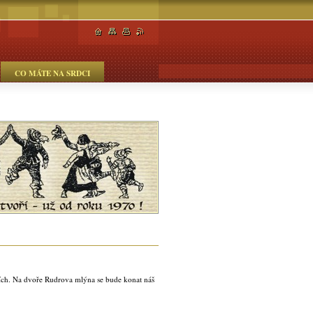
CO MÁTE NA SRDCI
cích. Na dvoře Rudrova mlýna se bude konat náš