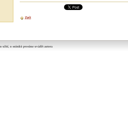
Zpět
užití, u snímků prosíme uvádět autora