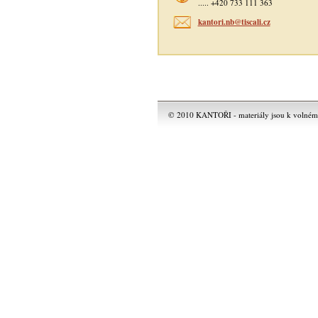
..... +420 733 111 363
kantori.nb@tiscali.cz
© 2010 KANTOŘI - materiály jsou k volnému 