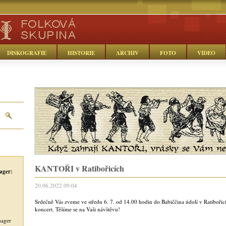
DISKOGRAFIE
HISTORIE
ARCHIV
FOTO
VIDEO
KANTOŘI v Ratibořicích
ager:
20.06.2022 09:04
Srdečně Vás zveme ve středu 6. 7. od 14.00 hodin do Babiččina údolí v Ratiboři
koncert. Těšíme se na Vaši návštěvu!
nager