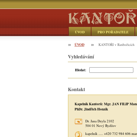
ÚVOD
PRO POŘADATELE
ÚVOD
Objednávka
KANTOŘI v Ratibořicích
Vyhledávání
Hledat:
Kontakt
Kapelník Kantorů: Mgr. JAN FILIP Man
PhDr. Jindřich Honzík
Dr. Jana Deyla 2102
504 01 Nový Bydžov
kapelník ..... +420 732 984 606 ma