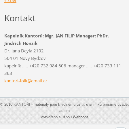
« Zpět
Kontakt
Kapelník Kantorů: Mgr. JAN FILIP Manager: PhDr.
Jindřich Honzík
Dr. Jana Deyla 2102
504 01 Nový Bydžov
kapelník ..... +420 732 984 606 manager ..... +420 733 111
363
kantori-
folk@ema
il.cz
© 2010 KANTOŘI - materiály jsou k volnému užití, u snímků prosíme uvádět
autora
Vytvořeno službou
Webnode