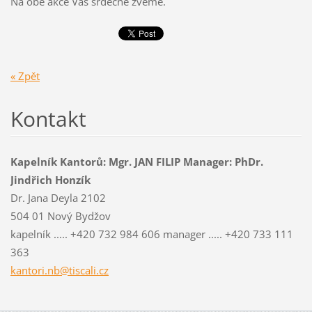
Na obě akce Vás srdečně zveme.
« Zpět
Kontakt
Kapelník Kantorů: Mgr. JAN FILIP Manager: PhDr.
Jindřich Honzík
Dr. Jana Deyla 2102
504 01 Nový Bydžov
kapelník ..... +420 732 984 606 manager ..... +420 733 111
363
kantori.nb@tiscali.cz