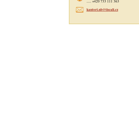
..... +420 733 111 363
kantori.nb@tiscali.cz