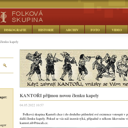
DISKOGRAFIE
HISTORIE
ARCHIV
FOTO
VIDEO
lenku kapely
KANTOŘI přijmou novou členku kapely
ager:
04.05.2022 10:57
Folková skupina Kantoři chce i do druhého půlstoletí své existence vstoupit v plné
další členku kapely. Pokud se vás náš inzerát týká, případně o někom šikovném ví
kantori.nb@tiscali.cz.
nager