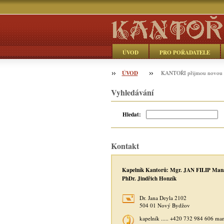
ÚVOD
PRO POŘADATELE
ÚVOD
Objednávka
KANTOŘI přijmou novou č
Vyhledávání
Hledat:
Kontakt
Kapelník Kantorů: Mgr. JAN FILIP Man
PhDr. Jindřich Honzík
Dr. Jana Deyla 2102
504 01 Nový Bydžov
kapelník ..... +420 732 984 606 ma