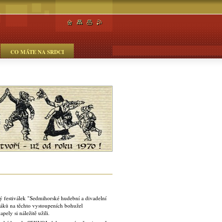
CO MÁTE NA SRDCI
 festiválek "Sedmihorské hudební a divadelní
iváků na těchto vystoupeních bohužel
pely si náležitě užili.