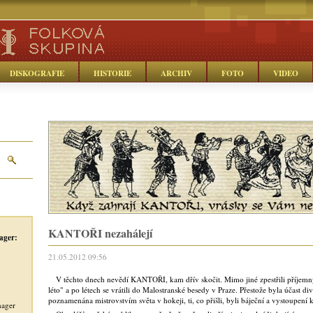
DISKOGRAFIE
HISTORIE
ARCHIV
FOTO
VIDEO
KANTOŘI nezahálejí
ager:
21.05.2012 09:56
V těchto dnech nevědí KANTOŘI, kam dřív skočit. Mimo jiné zpestřili příjemný
léto" a po létech se vrátili do Malostranské besedy v Praze. Přestože byla účast d
poznamenána mistrovstvím světa v hokeji, ti, co přišli, byli báječní a vystoupení ka
nager