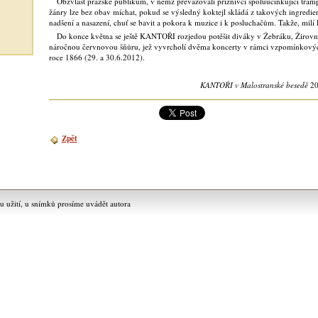
Obzvlášť pražské publikum, v němž převažovali příznivci spoluúčinkující tram
žánry lze bez obav míchat, pokud se výsledný koktejl skládá z takových ingredienc
nadšení a nasazení, chuť se bavit a pokora k muzice i k posluchačům. Takže, milí Pr
Do konce května se ještě KANTOŘI rozjedou potěšit diváky v Žebráku, Žirovni
náročnou červnovou šňůru, jež vyvrcholí dvěma koncerty v rámci vzpomínkovýc
roce 1866 (29. a 30.6.2012).
KANTOŘI v Malostranské besedě
20
Zpět
užití, u snímků prosíme uvádět autora