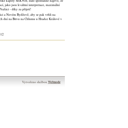
pské kapely SEKVOJ, dalo spontánně najevo, že
í, jako jsou kvalitní interpretace, maximální
ažáci - díky za přijetí!
ci a Novém Bydžově, aby se pak vrhli na
h dní na Bitvu na Chlumu u Hradce Králové v
12
Webnode
Vytvořeno službou