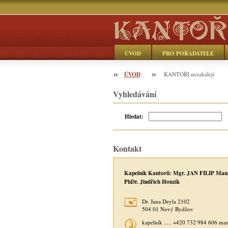
ÚVOD
PRO POŘADATELE
ÚVOD
Objednávka
KANTOŘI nezahálejí
Vyhledávání
Hledat:
Kontakt
Kapelník Kantorů: Mgr. JAN FILIP Man
PhDr. Jindřich Honzík
Dr. Jana Deyla 2102
504 01 Nový Bydžov
kapelník ..... +420 732 984 606 ma