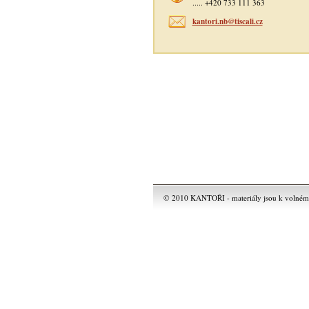
..... +420 733 111 363
kantori.nb@tiscali.cz
© 2010 KANTOŘI - materiály jsou k volnému 