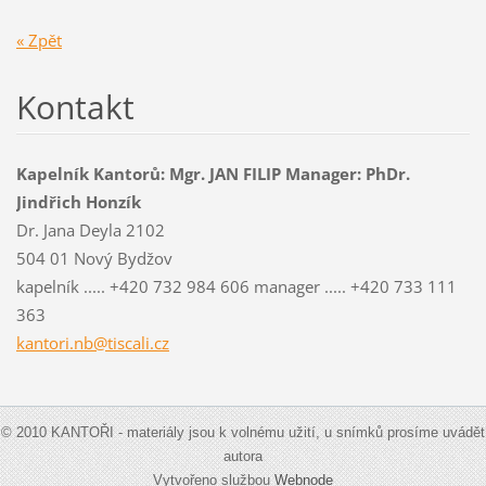
« Zpět
Kontakt
Kapelník Kantorů: Mgr. JAN FILIP Manager: PhDr.
Jindřich Honzík
Dr. Jana Deyla 2102
504 01 Nový Bydžov
kapelník ..... +420 732 984 606 manager ..... +420 733 111
363
kantori.nb@tiscali.cz
© 2010 KANTOŘI - materiály jsou k volnému užití, u snímků prosíme uvádět
autora
Vytvořeno službou
Webnode