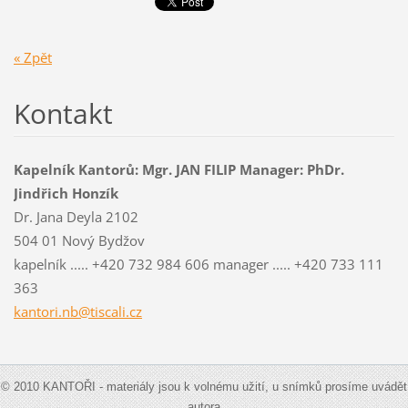
« Zpět
Kontakt
Kapelník Kantorů: Mgr. JAN FILIP Manager: PhDr.
Jindřich Honzík
Dr. Jana Deyla 2102
504 01 Nový Bydžov
kapelník ..... +420 732 984 606 manager ..... +420 733 111
363
kantori.nb@tiscali.cz
© 2010 KANTOŘI - materiály jsou k volnému užití, u snímků prosíme uvádět
autora