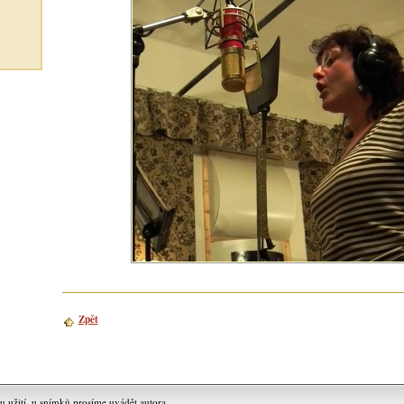
Zpět
užití, u snímků prosíme uvádět autora