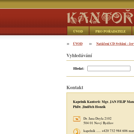
ÚVOD
PRO POŘADATELE
ÚVOD
Objednávka
Natáčení CD Svítání - čer
Vyhledávání
Hledat:
Kontakt
Kapelník Kantorů: Mgr. JAN FILIP Man
PhDr. Jindřich Honzík
Dr. Jana Deyla 2102
504 01 Nový Bydžov
kapelník ..... +420 732 984 606 ma