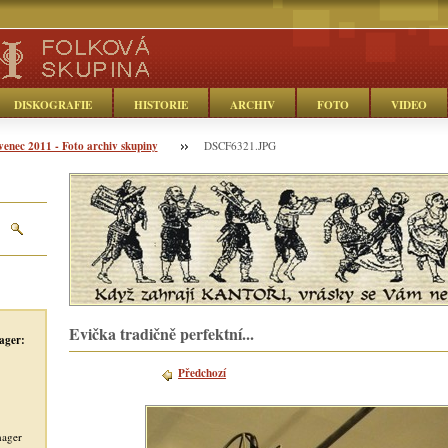
DISKOGRAFIE
HISTORIE
ARCHIV
FOTO
VIDEO
venec 2011 - Foto archiv skupiny
DSCF6321.JPG
Evička tradičně perfektní...
ager:
Předchozí
nager