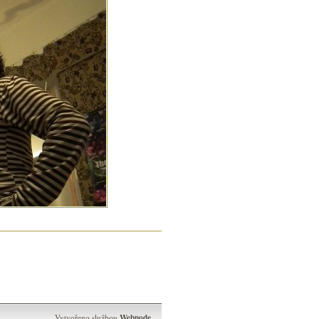
Webnode
Vytvořeno službou