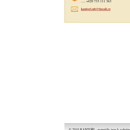
..... +420 733 111 363
kantori.nb@tiscali.cz
© 2010 KANTOŘI - materiály jsou k volnému 