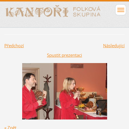
Předchozí
Následující
Spustit prezentaci
« Zpět